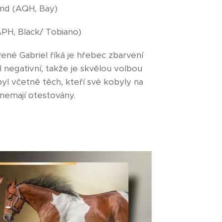
ond (AQH, Bay)
APH, Black/ Tobiano)
René Gabriel říká je hřebec zbarvení
 negativní, takže je skvělou volbou
yl včetně těch, kteří své kobyly na
nemají otestovány.