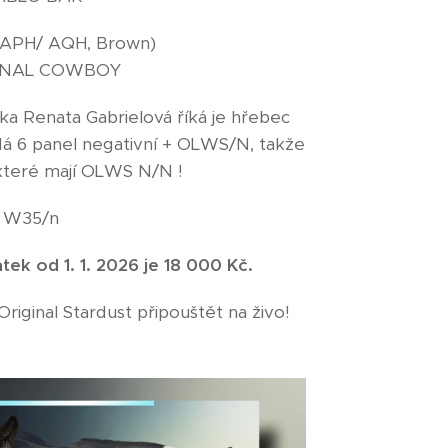
 Lazy (APH/ AQH, Brown)
AL COWBOY
lka Renata Gabrielová říká je hřebec
Má 6 panel negativní + OLWS/N, takže
 které mají OLWS N/N !
, W35/n
tek od 1. 1. 2026 je 18 000 Kč.
iginal Stardust připouštět na živo!