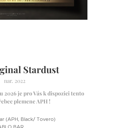
ginal Stardust
nar. 2022
 2026 je pro Vás k dispozici tento
řebec plemene APH !
e Bar (APH, Black/ Tovero)
LO BAR