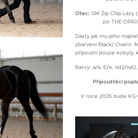
Otec:
GM Zip Chip
po THE ORIGIN
Dasty jak mu jeho majite
zbarvení Black/ Overo. 
připouští pouze kobyly,
Barvy: a/a, E/e, nd2/nd2
Připouštěcí popla
V roce 2026 bude KG Or