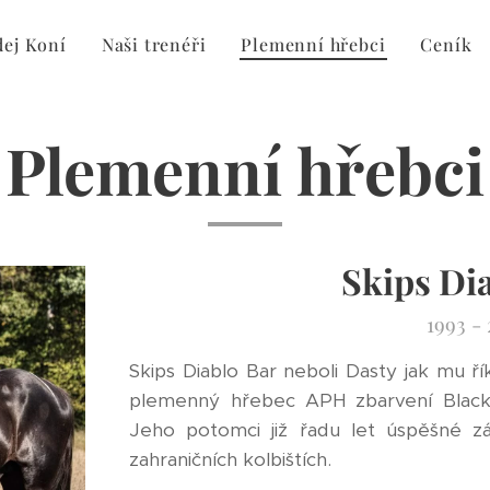
dej Koní
Naši trenéři
Plemenní hřebci
Ceník
Plemenní hřebci
Skips Di
1993 -
Skips Diablo Bar neboli Dasty jak mu ří
plemenný hřebec APH zbarvení Black
Jeho potomci již řadu let úspěšné z
zahraničních kolbištích.