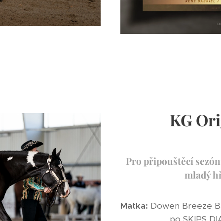
KG Ori
Pro připouštěcí sezónu
mladý h
Matka:
Dowen Breez
po SKIPS DIAB