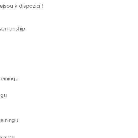
jsou k dispozici !
semanship
Reiningu
ngu
einingu
easure