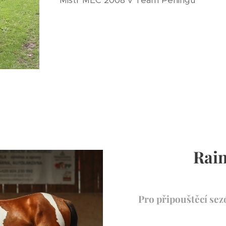
Mistr MEC 2008 v Team Peningu
Rai
Pro připouštěcí sez