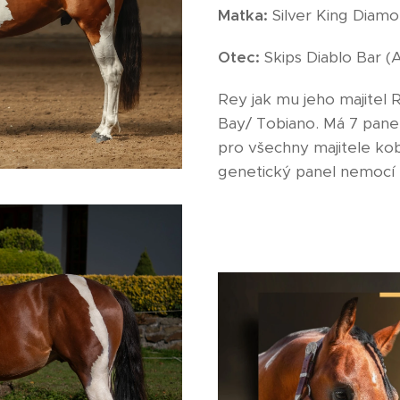
Matka:
Silver King Diam
Otec:
Skips Diablo Bar (
Rey jak mu jeho majitel 
Bay/ Tobiano. Má 7 panel
pro všechny majitele kob
genetický panel nemocí 